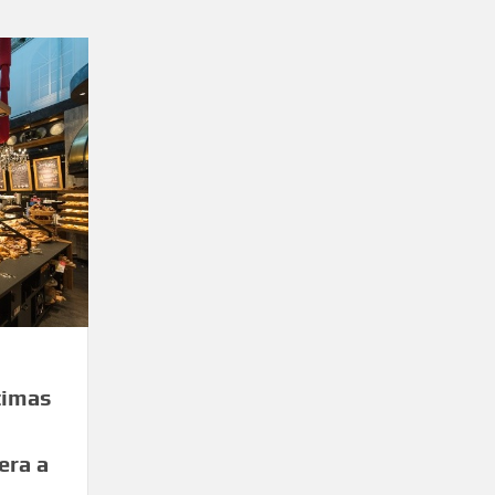
timas
era a