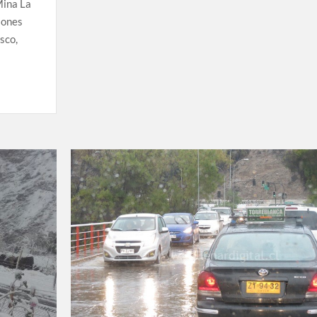
Mina La
iones
sco,