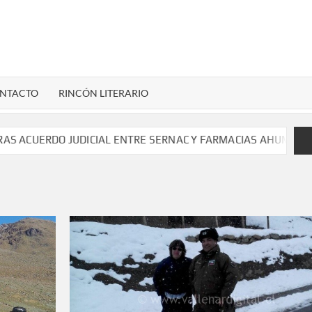
LENARDIGITAL
ional…
NTACTO
RINCÓN LITERARIO
RDO JUDICIAL ENTRE SERNAC Y FARMACIAS AHUMADA POR CO