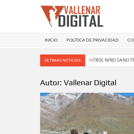
Saltar
al
contenido
VAL
Sitio web
comunicac
INICIO
POLÍTICA DE PRIVACIDAD
CO
NEFICIARIOS DEL PROGRAMA CONTROL NIÑO SANO TRAS ACUE
ÚLTIMAS NOTICIAS
Autor:
Vallenar Digital