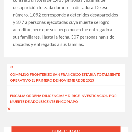
constató un total de 1.469 personas víctimas de
desaparición forzada durante la dictadura. De ese
número, 1.092 corresponde a detenidos desaparecidos
y 377 a personas ejecutadas cuya muerte se logró
acreditar, pero que su cuerpo nunca fue entregado a
sus familiares. Hasta la fecha, 307 personas han sido
ubicadas y entregadas a sus familias.
Navegación
COMPLEJO FRONTERIZO SAN FRANCISCO ESTARÍA TOTALMENTE
de
OPERATIVO EL PRIMERO DE NOVIEMBRE DE 2023
entradas
FISCALÍA ORDENA DILIGENCIAS Y DIRIGE INVESTIGACIÓN POR
MUERTE DE ADOLESCENTE EN COPIAPÓ
PUBLICIDAD