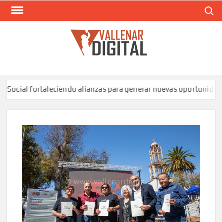
Saltar
Buscar
al
contenido
VAL
Siti
comunic
 fortaleciendo alianzas para generar nuevas oportunidades