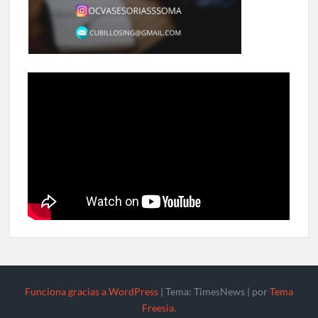
Funciona gracias a WordPress
|
Tema: TimesNews
|
por
Tema
Freesia
.