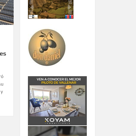
les
ró
su
 y