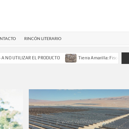
LENARDIGITAL
ional…
NTACTO
RINCÓN LITERARIO
LIZAR EL PRODUCTO
Tierra Amarilla: Fiscalía investiga