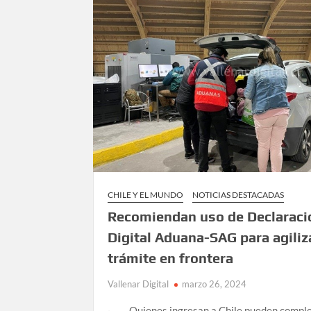
CHILE Y EL MUNDO
NOTICIAS DESTACADAS
Recomiendan uso de Declaraci
Digital Aduana-SAG para agiliz
trámite en frontera
Vallenar Digital
marzo 26, 2024
· Quienes ingresan a Chile pueden comple