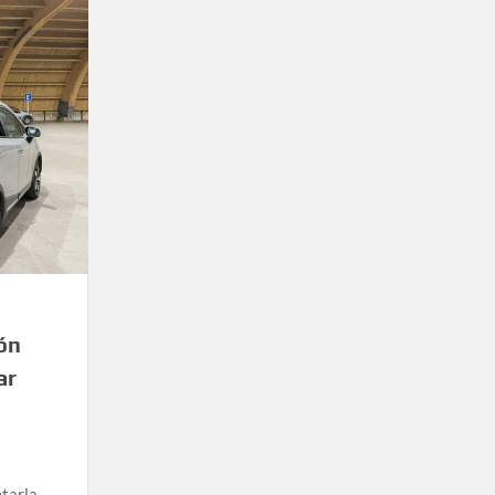
ón
ar
tarla