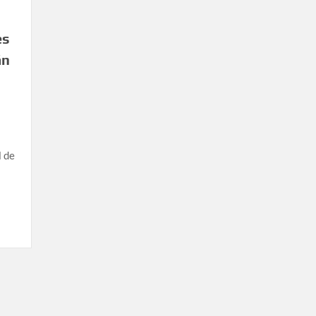
es
án
l de