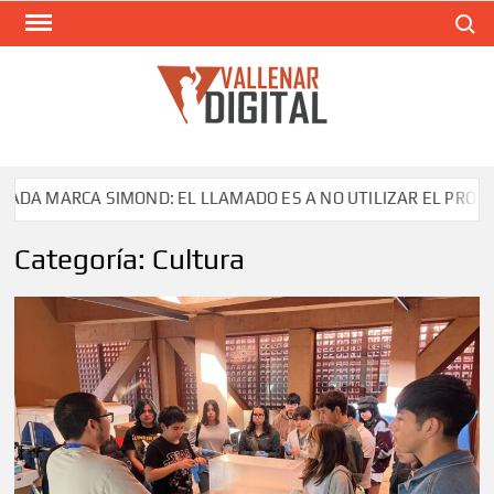
Saltar
Buscar
al
contenido
VAL
Siti
comunic
CA SIMOND: EL LLAMADO ES A NO UTILIZAR EL PRODUCTO
Categoría:
Cultura