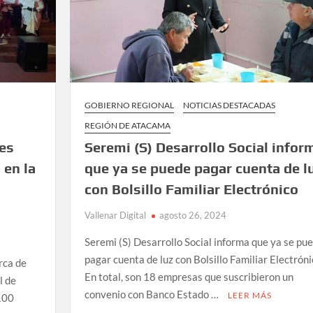
GOBIERNO REGIONAL
NOTICIAS DESTACADAS
REGIÓN DE ATACAMA
les
Seremi (S) Desarrollo Social infor
 en la
que ya se puede pagar cuenta de l
con Bolsillo Familiar Electrónico
Vallenar Digital
agosto 26, 2024
Seremi (S) Desarrollo Social informa que ya se pu
pagar cuenta de luz con Bolsillo Familiar Electrón
rca de
En total, son 18 empresas que suscribieron un
l de
convenio con Banco Estado …
LEER MÁS
100