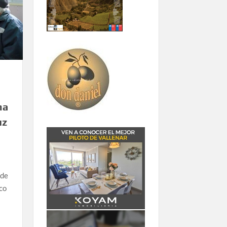
ma
uz
ede
ico