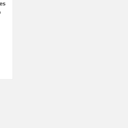
es
o
s