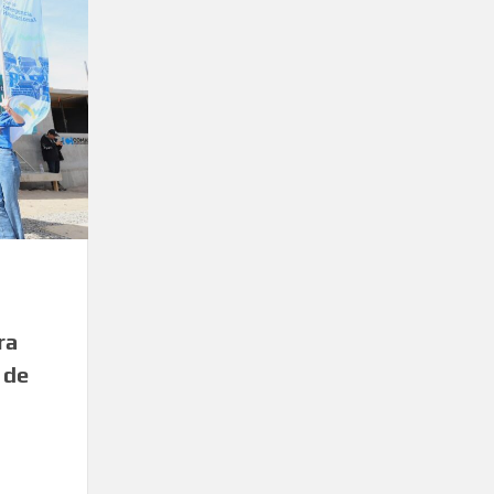
ra
 de