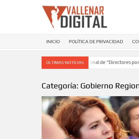
Saltar
al
contenido
VAL
Sitio web
comunicac
INICIO
POLÍTICA DE PRIVACIDAD
CO
ó a Atacama en el encuentro nacional de “Directores por Chile”
ÚLTIMAS NOTICIAS
Categoría:
Gobierno Region