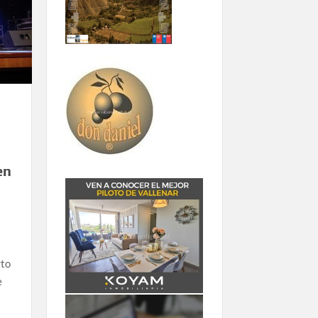
en
rto
e