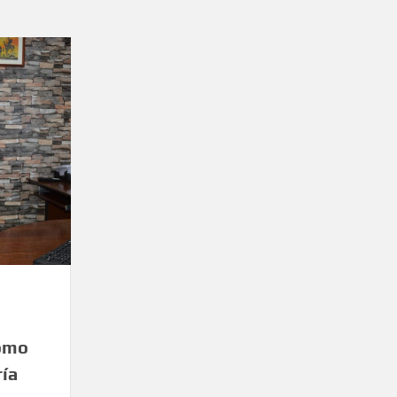
como
ría