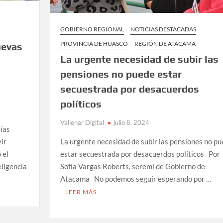
GOBIERNO REGIONAL
NOTICIAS DESTACADAS
PROVINCIA DE HUASCO
REGIÓN DE ATACAMA
uevas
La urgente necesidad de subir las
pensiones no puede estar
secuestrada por desacuerdos
políticos
Vallenar Digital
julio 8, 2024
ías
La urgente necesidad de subir las pensiones no p
vir
estar secuestrada por desacuerdos políticos Por
 el
Sofía Vargas Roberts, seremi de Gobierno de
eligencia
Atacama No podemos seguir esperando por …
LEER MÁS