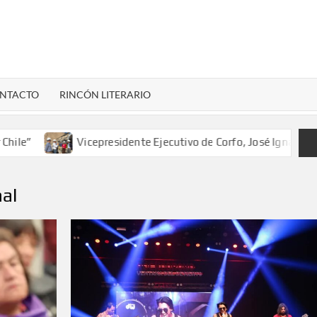
LENARDIGITAL
ional…
NTACTO
RINCÓN LITERARIO
Vicepresidente Ejecutivo de Corfo, José Ignacio Mujica, c
al