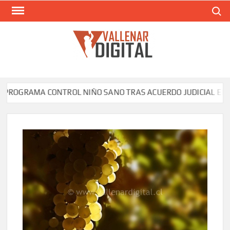
Saltar
Buscar
al
contenido
VAL
Siti
comunic
AMA CONTROL NIÑO SANO TRAS ACUERDO JUDICIAL ENTRE SE