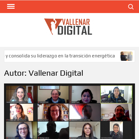
Saltar
Buscar
al
contenido
VAL
Siti
comunic
da su liderazgo en la transición energética
SLEP Huasco
Autor:
Vallenar Digital