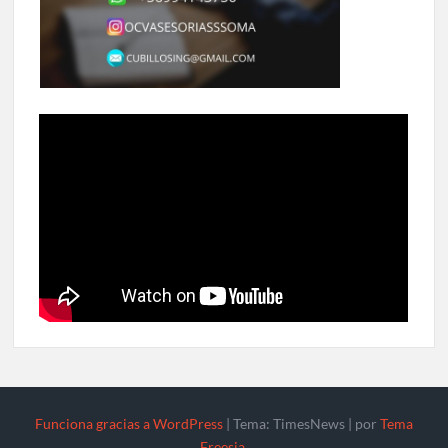
Funciona gracias a WordPress
|
Tema: TimesNews
|
por
Tema
Freesia
.