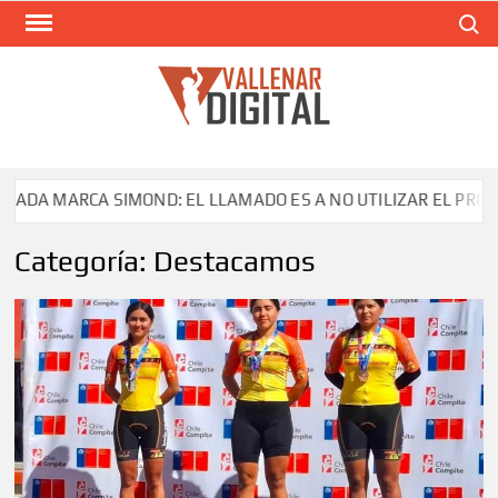
Saltar
Buscar
al
contenido
VAL
Siti
comunic
CA SIMOND: EL LLAMADO ES A NO UTILIZAR EL PRODUCTO
Categoría:
Destacamos