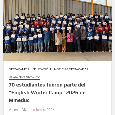
la
Provincia
del
Huasco
tras
emergencia
por
sistema
frontal
DESTACAMOS
EDUCACIÓN
NOTICIAS DESTACADAS
REGIÓN DE ATACAMA
70 estudiantes fueron parte del
“English Winter Camp” 2026 de
Mineduc
Vallenar Digital
julio 6, 2026