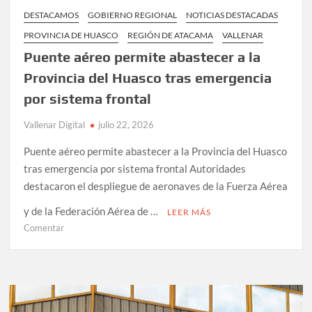
DESTACAMOS
GOBIERNO REGIONAL
NOTICIAS DESTACADAS
PROVINCIA DE HUASCO
REGIÓN DE ATACAMA
VALLENAR
Puente aéreo permite abastecer a la
Provincia del Huasco tras emergencia
por sistema frontal
Vallenar Digital
julio 22, 2026
Puente aéreo permite abastecer a la Provincia del Huasco
tras emergencia por sistema frontal Autoridades
destacaron el despliegue de aeronaves de la Fuerza Aérea
y de la Federación Aérea de …
LEER MÁS
en
Comentar
Puente
aéreo
permite
abastecer
a