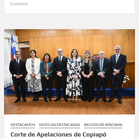
en
Comentar
CICLISTAS
TIERRAMARILLANOS
REPRESENTARÁN
A
ATACAMA
EN
FINAL
NACIONAL
DE
LOS
JUEGOS
DEPORTIVOS
ESCOLARES
DESTACAMOS
NOTICIAS DESTACADAS
REGIÓN DE ATACAMA
Corte de Apelaciones de Copiapó