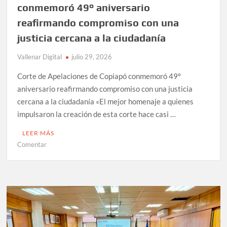
conmemoró 49° aniversario
reafirmando compromiso con una
justicia cercana a la ciudadanía
Vallenar Digital
julio 29, 2026
Corte de Apelaciones de Copiapó conmemoró 49°
aniversario reafirmando compromiso con una justicia
cercana a la ciudadanía «El mejor homenaje a quienes
impulsaron la creación de esta corte hace casi …
LEER MÁS
en
Comentar
Corte
de
Apelaciones
de
Copiapó
conmemoró
49°