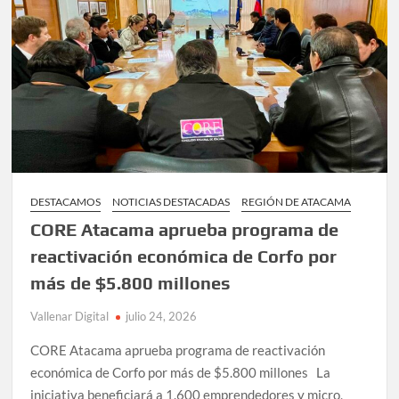
aniversario
reafirmando
compromiso
con
una
justicia
cercana
a
la
ciudadanía
DESTACAMOS
NOTICIAS DESTACADAS
REGIÓN DE ATACAMA
CORE Atacama aprueba programa de
reactivación económica de Corfo por
más de $5.800 millones
Vallenar Digital
julio 24, 2026
CORE Atacama aprueba programa de reactivación
económica de Corfo por más de $5.800 millones La
iniciativa beneficiará a 1.600 emprendedores y micro,