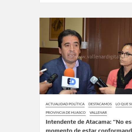
destacó
importancia
de
la
mesa
provincial
de
la
minería
ACTUALIDAD POLÍTICA
DESTACAMOS
LO QUE 
PROVINCIA DE HUASCO
VALLENAR
Intendente de Atacama: “No es
momento de estar conforman