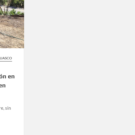
HUASCO
ón en
en
e, sin