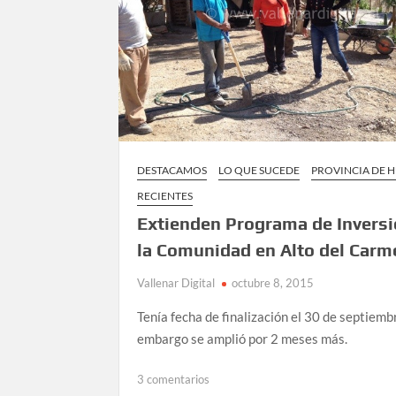
DESTACAMOS
LO QUE SUCEDE
PROVINCIA DE 
RECIENTES
Extienden Programa de Inversi
la Comunidad en Alto del Carm
Vallenar Digital
octubre 8, 2015
Tenía fecha de finalización el 30 de septiembr
embargo se amplió por 2 meses más.
en
3 comentarios