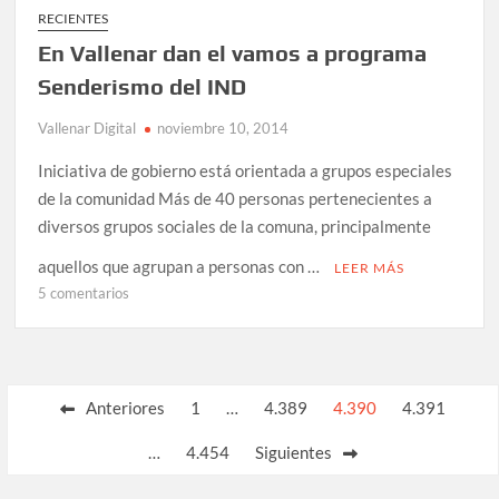
RECIENTES
En Vallenar dan el vamos a programa
Senderismo del IND
Vallenar Digital
noviembre 10, 2014
Iniciativa de gobierno está orientada a grupos especiales
de la comunidad Más de 40 personas pertenecientes a
diversos grupos sociales de la comuna, principalmente
aquellos que agrupan a personas con …
LEER MÁS
en
5 comentarios
En
Vallenar
dan
el
Paginación
Anteriores
1
…
4.389
4.390
4.391
vamos
de
a
…
4.454
Siguientes
programa
entradas
Senderismo