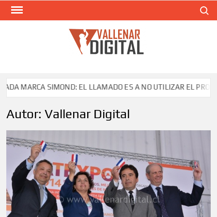
Saltar
Buscar
al
contenido
VAL
Siti
comunic
ARCA SIMOND: EL LLAMADO ES A NO UTILIZAR EL PRODUCTO
Autor:
Vallenar Digital