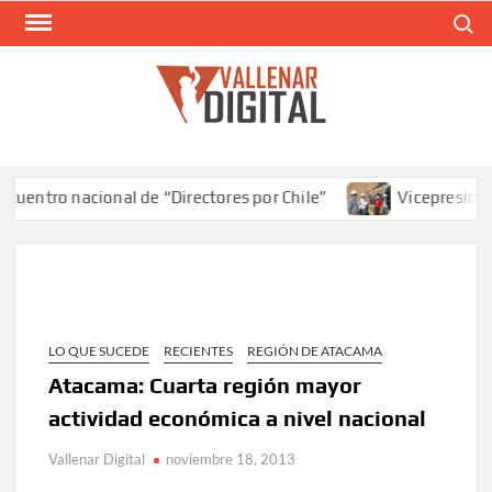
Saltar
Buscar
al
contenido
VAL
Siti
comunic
entro nacional de “Directores por Chile”
Vicepresidente 
LO QUE SUCEDE
RECIENTES
REGIÓN DE ATACAMA
Atacama: Cuarta región mayor
actividad económica a nivel nacional
Vallenar Digital
noviembre 18, 2013