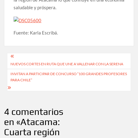
saludable y próspera.
Fuente: Karla Escribá.
Navegación
NUEVOS CORTES EN RUTA QUE UNE A VALLENAR CON LA SERENA
de
INVITAN A PARTICIPAR DE CONCURSO “100 GRANDES PROFESORES
entradas
PARA CHILE”
4 comentarios
en «
Atacama:
Cuarta región