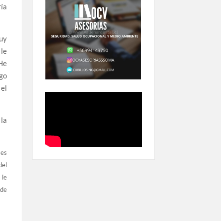
ría
uy
le
“He
go
 el
 la
 es
del
 le
 de