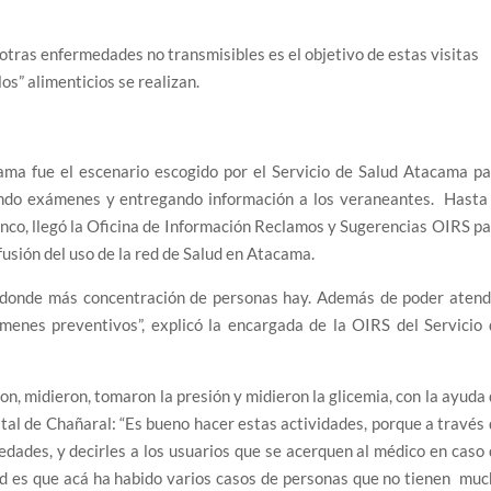
 otras enfermedades no transmisibles es el objetivo de estas visitas
os” alimenticios se realizan.
ama fue el escenario escogido por el Servicio de Salud Atacama p
zando exámenes y entregando información a los veraneantes. Hasta 
co, llegó la Oficina de Información Reclamos y Sugerencias OIRS p
fusión del uso de la red de Salud en Atacama.
 donde más concentración de personas hay. Además de poder atend
enes preventivos”, explicó la encargada de la OIRS del Servicio 
n, midieron, tomaron la presión y midieron la glicemia, con la ayuda
ital de Chañaral: “Es bueno hacer estas actividades, porque a través
des, y decirles a los usuarios que se acerquen al médico en caso
ad es que acá ha habido varios casos de personas que no tienen mu