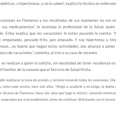
béticos, o hipertensos, y no lo saben”, explicó la técnico en enferme
vacaciones en Flamenco y los resultados de sus exámenes no son m
sus medicamentos”, le aconseja la profesional de la Salud, quien 
e. Erika explica que las vacaciones le están pasando la cuenta: 
 empanadas, pescado frito, pan amasado. Y soy hipertensa y ten
ensas….es bueno que hagan estas actividades, uno alcanza a poner
poco de vacaciones”, comenta, al irse a su casa de veraneo.
e realizan a quien lo solicite, sin necesidad de tener residencia en
d Familiar de la comuna que el Servicio de Salud Visita.
idió realizarse la toma de presión, y terminó tomando todos los exámenes. Ella
o, como cada verano, hace seis años. “Vengo a ayudarle a mi amiga, la dueña 
de Vecinos de Flamenco. Hace seis años que hago lo mismo”, comentó mientras
s esperaban por el procedimiento, antes de continuar disfrutando con el verano