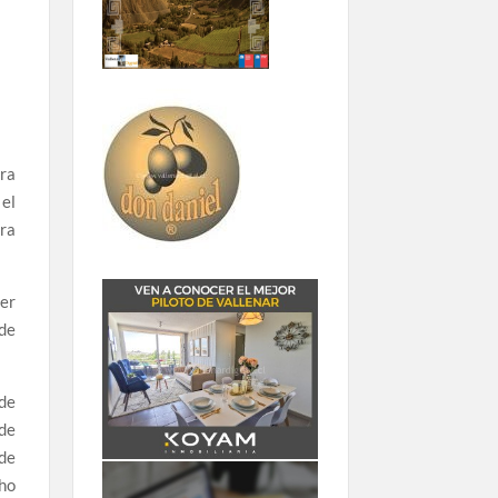
ara
el
ara
er
de
 de
 de
 de
cho