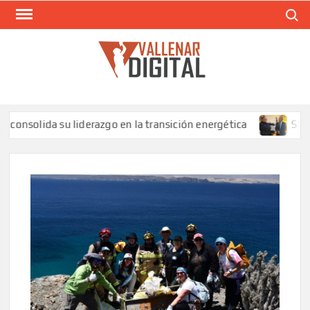
Saltar
Buscar
al
contenido
VAL
Siti
comunic
da su liderazgo en la transición energética
SLEP Huasco