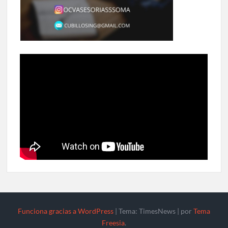
Funciona gracias a WordPress
|
Tema: TimesNews
|
por
Tema
Freesia
.