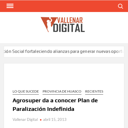
Saltar
Buscar
al
contenido
VAL
Siti
comunic
 Social fortaleciendo alianzas para generar nuevas oportunida
LO QUE SUCEDE
PROVINCIA DE HUASCO
RECIENTES
Agrosuper da a conocer Plan de
Paralización Indefinida
Vallenar Digital
abril 15, 2013