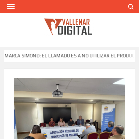
Saltar
Buscar
al
contenido
VAL
Siti
comunic
 SIMOND: EL LLAMADO ES A NO UTILIZAR EL PRODUCTO