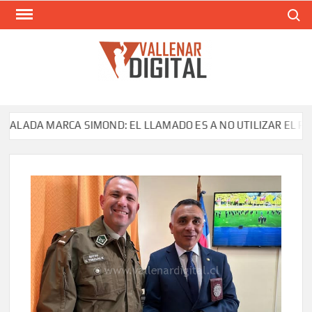
Saltar
Buscar
al
contenido
VAL
Siti
comunic
LADA MARCA SIMOND: EL LLAMADO ES A NO UTILIZAR EL PROD