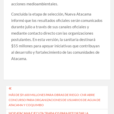
acciones medioambientales.
Concluida la etapa de selección, Nueva Atacama
informó que los resultados oficiales serán comunicados
durante julio a través de sus canales oficiales y
mediante contacto directo con las organizaciones
postulantes. En esta versión, la sanitaria destinará
$55 millones para apoyar iniciativas que contribuyan
al desarrollo y fortalecimiento de las comunidades de
Atacama.
Navegación
MÁS DE $9.600 MILLONES PARA OBRAS DE RIEGO: CNR ABRE
de
CONCURSO PARA ORGANIZACIONES DE USUARIOS DE AGUA DE
entradas
ATACAMA Y COQUIMBO
MOP ATACAMA EJECUTA TRABAJOS PARA REFORZAR LA