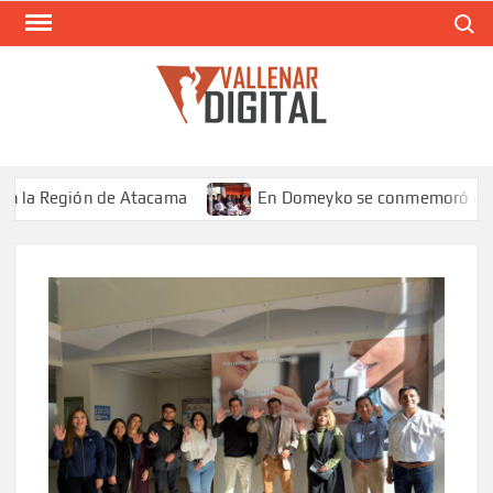
Saltar
Buscar
al
contenido
VAL
Siti
comunic
egión de Atacama
En Domeyko se conmemoró el Día del Min