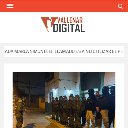
Saltar
Buscar
al
contenido
VAL
Siti
comunic
 MARCA SIMOND: EL LLAMADO ES A NO UTILIZAR EL PRODUCTO