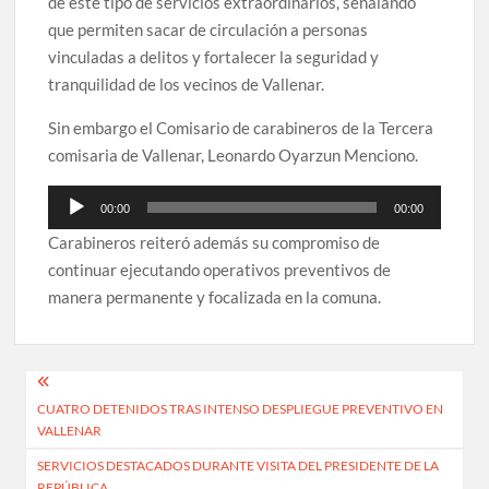
de este tipo de servicios extraordinarios, señalando
que permiten sacar de circulación a personas
vinculadas a delitos y fortalecer la seguridad y
tranquilidad de los vecinos de Vallenar.
Sin embargo el Comisario de carabineros de la Tercera
comisaria de Vallenar, Leonardo Oyarzun Menciono.
Reproductor
00:00
00:00
de
Carabineros reiteró además su compromiso de
audio
continuar ejecutando operativos preventivos de
manera permanente y focalizada en la comuna.
Navegación
CUATRO DETENIDOS TRAS INTENSO DESPLIEGUE PREVENTIVO EN
de
VALLENAR
entradas
SERVICIOS DESTACADOS DURANTE VISITA DEL PRESIDENTE DE LA
REPÚBLICA