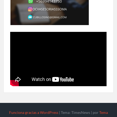
Funciona gracias a WordPress
|
Tema: TimesNews
|
por
Tema