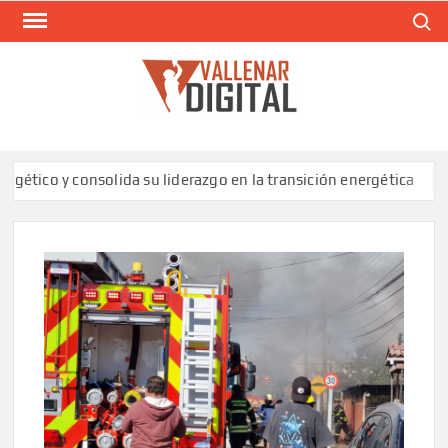
Saltar
Buscar
al
contenido
VAL
Siti
comunic
o y consolida su liderazgo en la transición energética