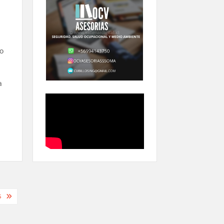
lo
a
S