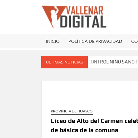
Saltar
al
contenido
VAL
Sitio web
comunicac
INICIO
POLÍTICA DE PRIVACIDAD
CO
ES A BENEFICIARIOS DEL PROGRAMA CONTROL NIÑO SANO TRA
ÚLTIMAS NOTICIAS
PROVINCIA DE HUASCO
Liceo de Alto del Carmen cele
de básica de la comuna