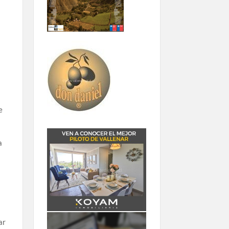
a
e
a
ar