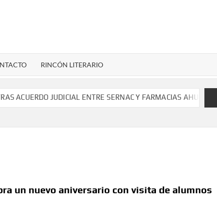
LENARDIGITAL
ional…
NTACTO
RINCÓN LITERARIO
S ACUERDO JUDICIAL ENTRE SERNAC Y FARMACIAS AHUMADA 
bra un nuevo aniversario con visita de alumnos