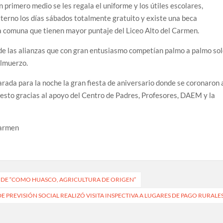
en primero medio se les regala el uniforme y los útiles escolares,
terno los días sábados totalmente gratuito y existe una beca
la comuna que tienen mayor puntaje del Liceo Alto del Carmen.
e las alianzas que con gran entusiasmo competían palmo a palmo so
almuerzo.
rada para la noche la gran fiesta de aniversario donde se coronaron 
o esto gracias al apoyo del Centro de Padres, Profesores, DAEM y la
Carmen
R DE “COMO HUASCO, AGRICULTURA DE ORIGEN”
E PREVISIÓN SOCIAL REALIZÓ VISITA INSPECTIVA A LUGARES DE PAGO RURALE