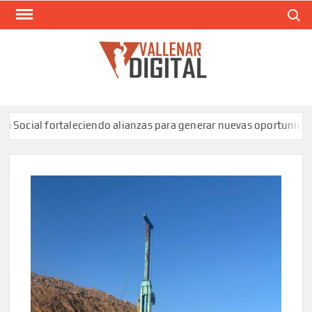
Saltar
Buscar
al
contenido
VAL
Siti
comunic
al fortaleciendo alianzas para generar nuevas oportunidades