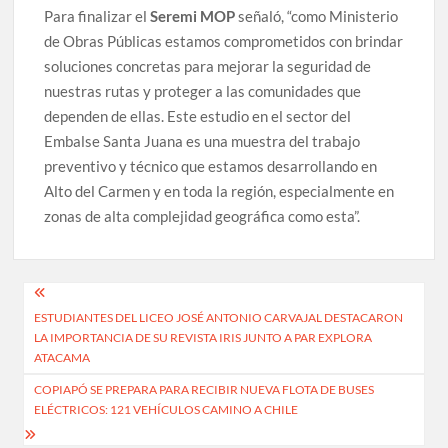
Para finalizar el
Seremi MOP
señaló, “como Ministerio
de Obras Públicas estamos comprometidos con brindar
soluciones concretas para mejorar la seguridad de
nuestras rutas y proteger a las comunidades que
dependen de ellas. Este estudio en el sector del
Embalse Santa Juana es una muestra del trabajo
preventivo y técnico que estamos desarrollando en
Alto del Carmen y en toda la región, especialmente en
zonas de alta complejidad geográfica como esta”.
Navegación
ESTUDIANTES DEL LICEO JOSÉ ANTONIO CARVAJAL DESTACARON
de
LA IMPORTANCIA DE SU REVISTA IRIS JUNTO A PAR EXPLORA
entradas
ATACAMA
COPIAPÓ SE PREPARA PARA RECIBIR NUEVA FLOTA DE BUSES
ELÉCTRICOS: 121 VEHÍCULOS CAMINO A CHILE