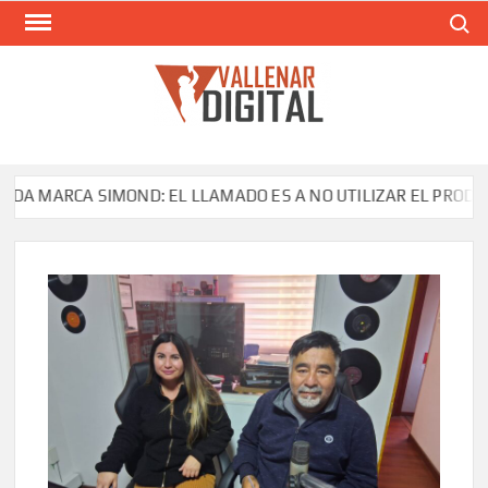
Saltar
Buscar
al
contenido
VAL
Siti
comunic
MARCA SIMOND: EL LLAMADO ES A NO UTILIZAR EL PRODUCTO