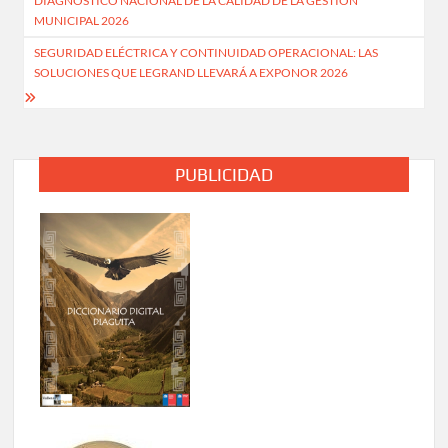
DIAGNÓSTICO NACIONAL DE LA CALIDAD DE LA GESTIÓN
entradas
MUNICIPAL 2026
SEGURIDAD ELÉCTRICA Y CONTINUIDAD OPERACIONAL: LAS
SOLUCIONES QUE LEGRAND LLEVARÁ A EXPONOR 2026
PUBLICIDAD