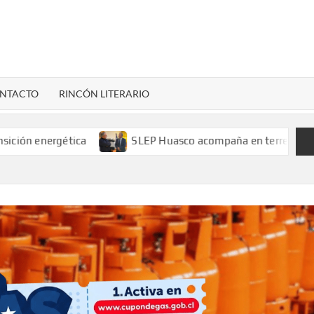
LENARDIGITAL
ional…
NTACTO
RINCÓN LITERARIO
n energética
SLEP Huasco acompaña en terreno el retorno