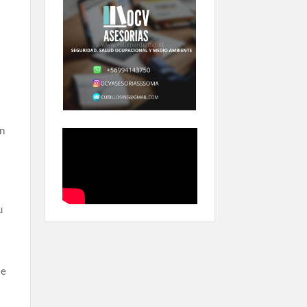
ón
u
se