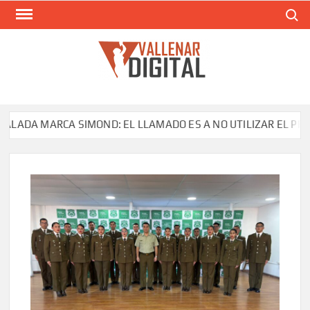
Saltar
Buscar
al
contenido
VAL
Siti
comunic
A MARCA SIMOND: EL LLAMADO ES A NO UTILIZAR EL PRODUCT