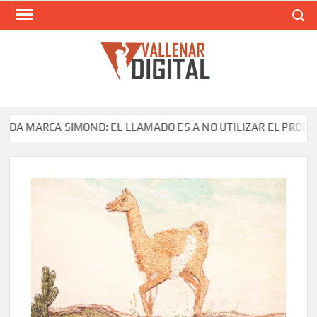
Saltar
Buscar
al
contenido
VAL
Siti
comunic
RCA SIMOND: EL LLAMADO ES A NO UTILIZAR EL PRODUCTO