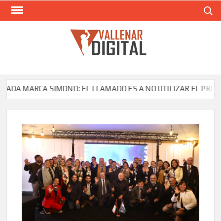
Saltar
Buscar
al
contenido
VAL
Siti
comunic
 MARCA SIMOND: EL LLAMADO ES A NO UTILIZAR EL PRODUCTO