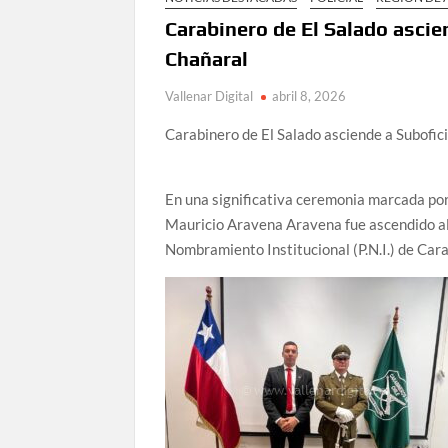
Carabinero de El Salado asci
Chañaral
Vallenar Digital
abril 8, 2026
Carabinero de El Salado asciende a Subofi
En una significativa ceremonia marcada por l
Mauricio Aravena Aravena fue ascendido al 
Nombramiento Institucional (P.N.I.) de Cara