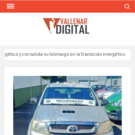
Saltar
Buscar
al
contenido
VAL
Siti
comunic
o y consolida su liderazgo en la transición energética