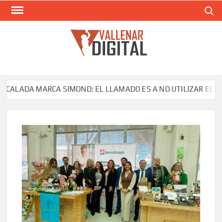
Saltar
Buscar
al
contenido
VAL
Siti
comunic
LADA MARCA SIMOND: EL LLAMADO ES A NO UTILIZAR EL PROD