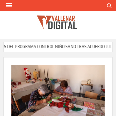
Saltar
Buscar
al
contenido
VAL
Siti
comunic
EL PROGRAMA CONTROL NIÑO SANO TRAS ACUERDO JUDICIAL E