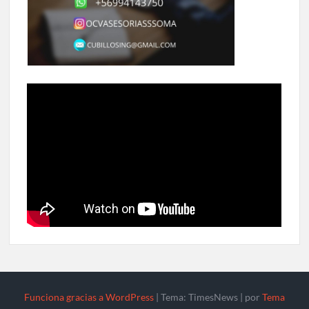
Funciona gracias a WordPress
|
Tema: TimesNews
|
por
Tema