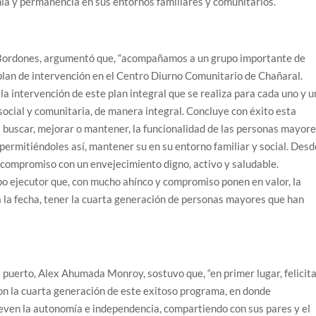
ía y permanencia en sus entornos familiares y comunitarios.
 Bordones, argumentó que, “acompañamos a un grupo importante de
lan de intervención en el Centro Diurno Comunitario de Chañaral.
a intervención de este plan integral que se realiza para cada uno y 
 social y comunitaria, de manera integral. Concluye con éxito esta
a buscar, mejorar o mantener, la funcionalidad de las personas mayor
permitiéndoles así, mantener su en su entorno familiar y social. Desd
mpromiso con un envejecimiento digno, activo y saludable.
po ejecutor que, con mucho ahínco y compromiso ponen en valor, la
a la fecha, tener la cuarta generación de personas mayores que han
 puerto, Alex Ahumada Monroy, sostuvo que, “en primer lugar, felicit
on la cuarta generación de este exitoso programa, en donde
even la autonomía e independencia, compartiendo con sus pares y el