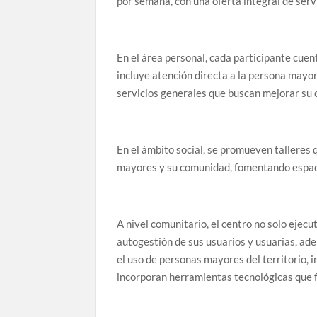
por semana, con una oferta integral de serv
En el área personal, cada participante cuen
incluye atención directa a la persona mayor
servicios generales que buscan mejorar su c
En el ámbito social, se promueven talleres q
mayores y su comunidad, fomentando espaci
A nivel comunitario, el centro no solo ejec
autogestión de sus usuarios y usuarias, ade
el uso de personas mayores del territorio, 
incorporan herramientas tecnológicas que fa