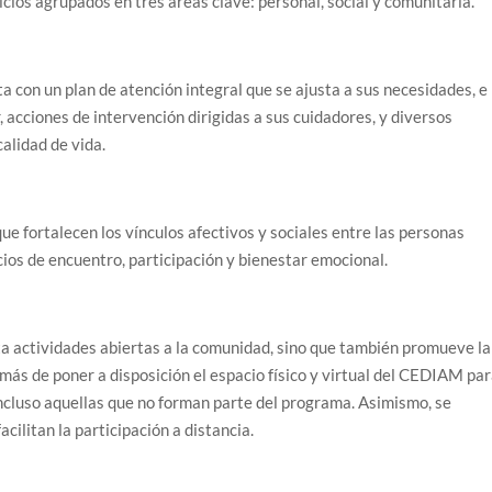
icios agrupados en tres áreas clave: personal, social y comunitaria.
ta con un plan de atención integral que se ajusta a sus necesidades, e
, acciones de intervención dirigidas a sus cuidadores, y diversos
alidad de vida.
ue fortalecen los vínculos afectivos y sociales entre las personas
os de encuentro, participación y bienestar emocional.
uta actividades abiertas a la comunidad, sino que también promueve la
más de poner a disposición el espacio físico y virtual del CEDIAM pa
incluso aquellas que no forman parte del programa. Asimismo, se
cilitan la participación a distancia.