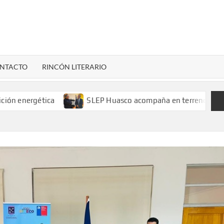
LENARDIGITAL
ional…
NTACTO
RINCÓN LITERARIO
gética
SLEP Huasco acompaña en terreno el retorno a cla