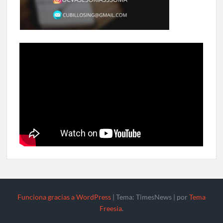
Funciona gracias a WordPress
|
Tema: TimesNews
|
por
Tema
Freesia
.