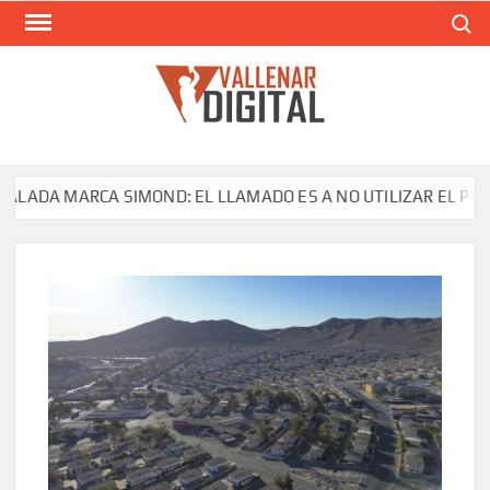
Saltar
Buscar
al
contenido
VAL
Siti
comunic
DA MARCA SIMOND: EL LLAMADO ES A NO UTILIZAR EL PRODUC