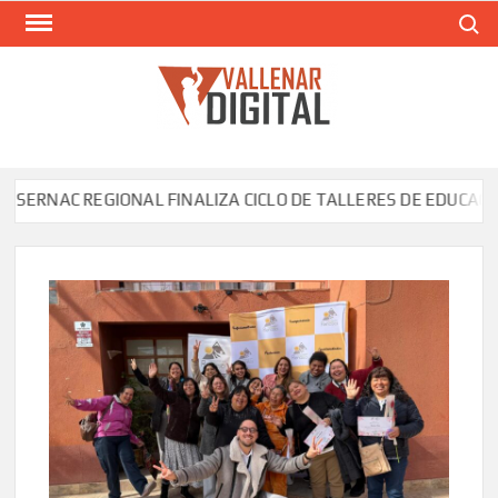
Saltar
Buscar
al
contenido
VAL
Siti
comunic
RNAC REGIONAL FINALIZA CICLO DE TALLERES DE EDUCACIÓN S