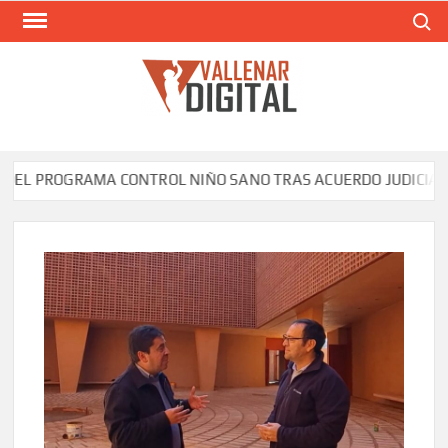
Saltar
Buscar
al
contenido
VAL
Siti
comunic
L PROGRAMA CONTROL NIÑO SANO TRAS ACUERDO JUDICIAL E