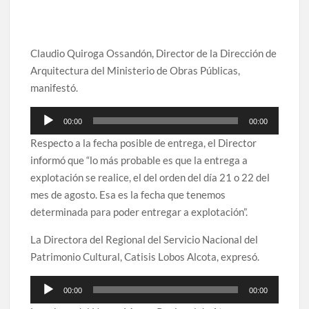
audio
Claudio Quiroga Ossandón, Director de la Dirección de
Arquitectura del Ministerio de Obras Públicas,
manifestó.
Reproductor
00:00
00:00
de
Respecto a la fecha posible de entrega, el Director
audio
informó que “lo más probable es que la entrega a
explotación se realice, el del orden del día 21 o 22 del
mes de agosto. Esa es la fecha que tenemos
determinada para poder entregar a explotación”.
La Directora del Regional del Servicio Nacional del
Patrimonio Cultural, Catisis Lobos Alcota, expresó.
Reproductor
00:00
00:00
de