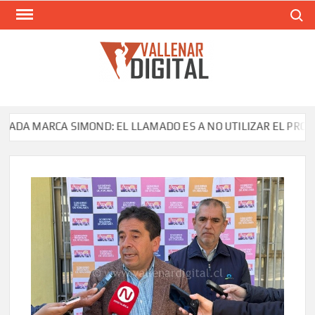
Saltar
Buscar
al
contenido
VAL
Siti
comunic
 MARCA SIMOND: EL LLAMADO ES A NO UTILIZAR EL PRODUCTO