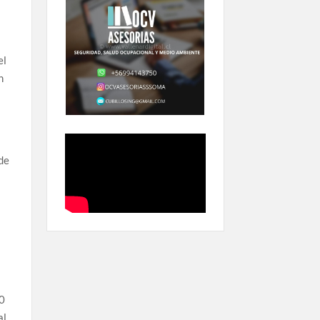
el
n
 de
00
l,