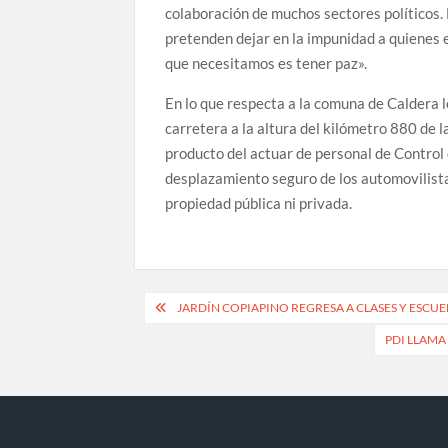
colaboración de muchos sectores políticos
pretenden dejar en la impunidad a quienes e
que necesitamos es tener paz».
En lo que respecta a la comuna de Caldera l
carretera a la altura del kilómetro 880 de 
producto del actuar de personal de Control d
desplazamiento seguro de los automovilistas
propiedad pública ni privada.
Navegación
JARDÍN COPIAPINO REGRESA A CLASES Y ESCU
de
PDI LLAM
entradas