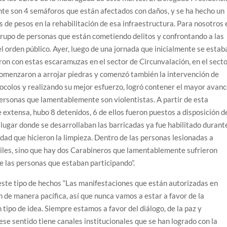
te son 4 semáforos que están afectados con daños, y se ha hecho un
 de pesos en la rehabilitación de esa infraestructura. Para nosotros 
rupo de personas que están cometiendo delitos y confrontando a las
l orden público. Ayer, luego de una jornada que inicialmente se estab
on con estas escaramuzas en el sector de Circunvalación, en el sect
comenzaron a arrojar piedras y comenzó también la intervención de
ocolos y realizando su mejor esfuerzo, logró contener el mayor avan
personas que lamentablemente son violentistas. A partir de esta
 extensa, hubo 8 detenidos, 6 de ellos fueron puestos a disposición d
El lugar donde se desarrollaban las barricadas ya fue habilitado durant
idad que hicieron la limpieza. Dentro de las personas lesionadas a
viles, sino que hay dos Carabineros que lamentablemente sufrieron
de las personas que estaban participando”.
este tipo de hechos “Las manifestaciones que están autorizadas en
n de manera pacífica, así que nunca vamos a estar a favor de la
tipo de idea. Siempre estamos a favor del diálogo, de la paz y
se sentido tiene canales institucionales que se han logrado con la