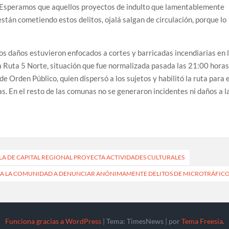
. Esperamos que aquellos proyectos de indulto que lamentablemente
stán cometiendo estos delitos, ojalá salgan de circulación, porque lo
os daños estuvieron enfocados a cortes y barricadas incendiarias en 
la Ruta 5 Norte, situación que fue normalizada pasada las 21:00 hora
e Orden Público, quien dispersó a los sujetos y habilitó la ruta para 
. En el resto de las comunas no se generaron incidentes ni daños a l
ELA DE CAPITAL REGIONAL PROYECTA ACTIVIDADES CULTURALES
A A LA COMUNIDAD A DENUNCIAR ANÓNIMAMENTE DELITOS DE MICROTRÁFIC
Funciona gracias a WordPress
|
Tema: TimesNews
|
por
Tema Freesia
.