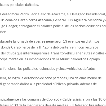
ículos policiales dañados.
is del edificio Pedro León Gallo de Atacama, el Delegado Presidencial,
a IIIª Zona de Carabineros Atacama, General Luis Aguilera Mendoza y 
Hugo Haeger, entregaron el balance policial de los hechos ocurridos co
ubre.
durante la jornada de ayer, se generaron 13 eventos en distintos
donde Carabineros de la IIIª Zona debió intervenir con recursos
delictivos que interrumpieron el tránsito vehicular en rutas y calles
incipalmente en las inmediaciones de la Municipalidad de Copiapó.
 funcionarios policiales lesionados y cinco vehículos dañados.
ilera, se logró la detención de ocho personas, una de ellas menor de
ti generando daños a la propiedad pública y privada, además de
incipalmente a las comunas de Copiapó y Caldera, iniciaron a las 18:
 de las 02:00 de la madrugada de este martes. El Delegado Presidencia