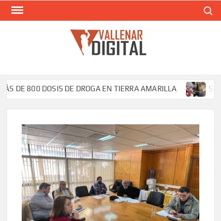
Saltar
Buscar
al
contenido
VAL
Siti
comunic
 800 DOSIS DE DROGA EN TIERRA AMARILLA
Silvana Fl