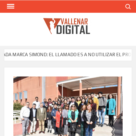
Saltar
Buscar
al
contenido
VAL
Siti
comunic
MARCA SIMOND: EL LLAMADO ES A NO UTILIZAR EL PRODUCTO