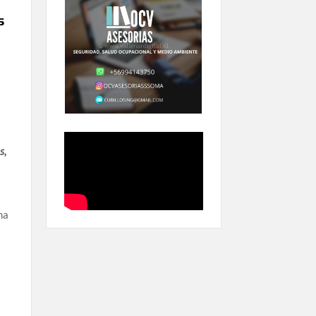
s
s,
ma