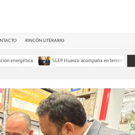
LENARDIGITAL
ional…
NTACTO
RINCÓN LITERARIO
gética
SLEP Huasco acompaña en terreno el retorno a cla