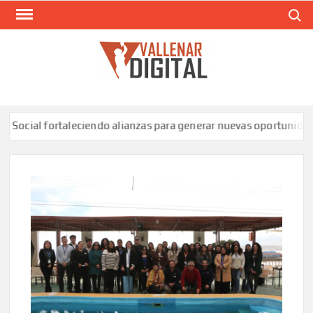
Saltar
Buscar
al
contenido
VAL
Siti
comunic
l fortaleciendo alianzas para generar nuevas oportunidades