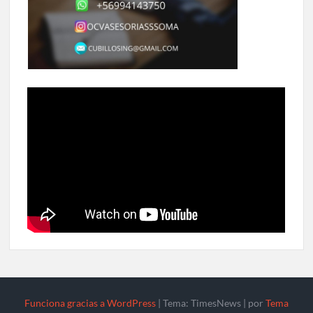
Funciona gracias a WordPress
|
Tema: TimesNews
|
por
Tema