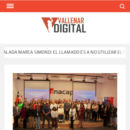
Saltar
Buscar
al
contenido
VAL
Siti
comunic
ADA MARCA SIMOND: EL LLAMADO ES A NO UTILIZAR EL PRODU