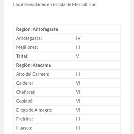
Las intensidades en Escala de Mercalli son:
Región: Antofagasta
Antofagasta:
IV
Mejillones:
III
Taltal:
V
Región: Atacama
Alto del Carmen:
III
Caldera:
VI
Chañaral:
VI
Copiapó:
VII
Diego de Almagro:
VI
Freirina:
III
Huasco:
III