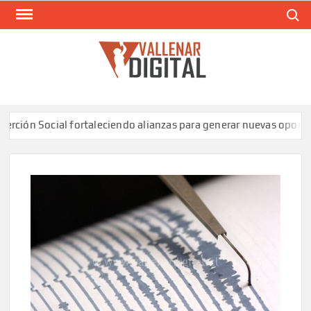
Saltar
Buscar
al
contenido
VAL
Siti
comunic
ón Social fortaleciendo alianzas para generar nuevas oportunid