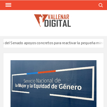
Saltar
Buscar
al
contenido
VAL
Siti
comunic
l Senado apoyos concretos para reactivar la pequeña minería de