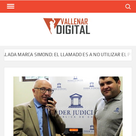
Saltar
Buscar
al
contenido
VAL
Siti
comunic
DA MARCA SIMOND: EL LLAMADO ES A NO UTILIZAR EL PRODUC