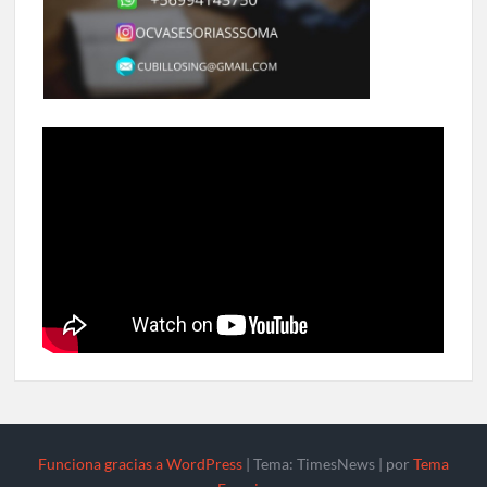
Funciona gracias a WordPress
|
Tema: TimesNews
|
por
Tema