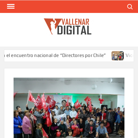
Saltar
Buscar
al
contenido
VAL
Siti
comunic
 encuentro nacional de “Directores por Chile”
Vicepresid