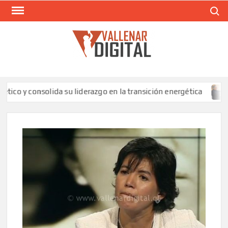
Saltar
Buscar
al
contenido
VAL
Siti
comunic
 consolida su liderazgo en la transición energética
SLE