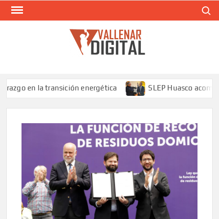
Saltar
Buscar
al
contenido
VAL
Siti
comunic
n la transición energética
SLEP Huasco acompaña en terr