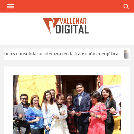
Saltar
Buscar
al
contenido
VAL
Siti
comunic
y consolida su liderazgo en la transición energética
SL