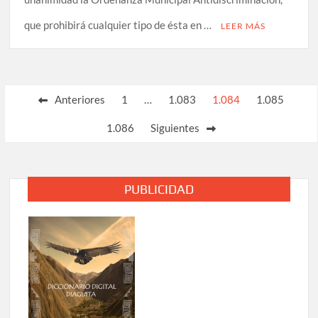
que prohibirá cualquier tipo de ésta en …
LEER MÁS
Paginación
Anteriores
1
…
1.083
1.084
1.085
de
1.086
Siguientes
entradas
PUBLICIDAD