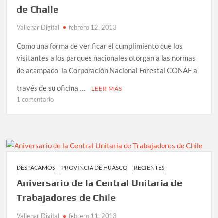
de Challe
Vallenar Digital
febrero 12, 2013
Como una forma de verificar el cumplimiento que los
visitantes a los parques nacionales otorgan a las normas
de acampado la Corporación Nacional Forestal CONAF a
través de su oficina …
LEER MÁS
en
1 comentario
CONAF
Atacama
y
la
Capitanía
de
DESTACAMOS
PROVINCIA DE HUASCO
RECIENTES
Puerto
Aniversario de la Central Unitaria de
del
Huasco
Trabajadores de Chile
realizaron
Vallenar Digital
febrero 11, 2013
exitosas