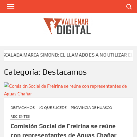
Saltar
Buscar
al
contenido
VAL
Siti
comunic
ALADA MARCA SIMOND: EL LLAMADO ES A NO UTILIZAR EL PRO
Categoría:
Destacamos
DESTACAMOS
LO QUE SUCEDE
PROVINCIA DE HUASCO
RECIENTES
Comisión Social de Freirina se reúne
con representantes de Aguas Chañar