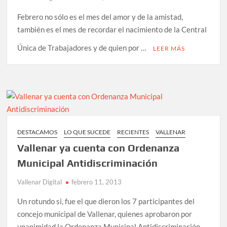
fiscalizaciones
Febrero no sólo es el mes del amor y de la amistad,
conjuntas
también es el mes de recordar el nacimiento de la Central
en
P.N.
Única de Trabajadores y de quien por …
LEER MÁS
Llanos
de
Challe
DESTACAMOS
LO QUE SUCEDE
RECIENTES
VALLENAR
Vallenar ya cuenta con Ordenanza
Municipal Antidiscriminación
Vallenar Digital
febrero 11, 2013
Un rotundo si, fue el que dieron los 7 participantes del
concejo municipal de Vallenar, quienes aprobaron por
unanimidad la Ordenanza Municipal Antidiscriminación,